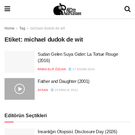
Home
Tag
michael dudok de wit
Etiket:
michael dudok de wit
Sudan Gelen Suya Gider: La Tortue Rouge
(2016)
RABIA ELIF ÖZCAN
17 KASIM 2024
Father and Daughter (2001)
AYSAN
16 ARALIK 2012
Editörün Seçtikleri
İnsanlığın Otopsisi: Disclosure Day (2026)