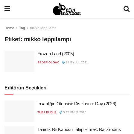
Home
Tag
mikko leppilampi
Etiket:
mikko leppilampi
Frozen Land (2005)
SEDEF OLGAC
17 EYLÜL 2011
Editörün Seçtikleri
İnsanlığın Otopsisi: Disclosure Day (2026)
TUBA BÜDÜŞ
5 TEMMUZ 2026
Tanıdık Bir Kâbusu Takip Etmek: Backrooms