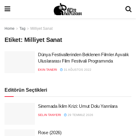
Home
Tag
Milliyet Sanat
Etiket:
Milliyet Sanat
Dünya Festivallerinden Beklenen Filmler Ayvalık
Uluslararası Film Festivali Programında
EKIN TANERI
31 AĞUSTOS 2022
Editörün Seçtikleri
Sinemada İklim Krizi: Umut Dolu Yarınlara
SELIN TANYERI
29 TEMMUZ 2026
Rose (2026)