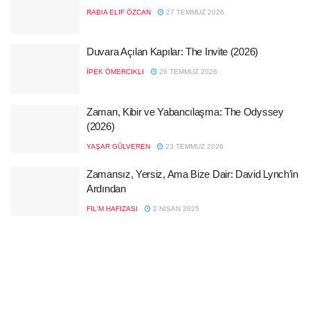
RABIA ELIF ÖZCAN
27 TEMMUZ 2026
Duvara Açılan Kapılar: The Invite (2026)
İPEK ÖMERCIKLI
26 TEMMUZ 2026
Zaman, Kibir ve Yabancılaşma: The Odyssey
(2026)
YAŞAR GÜLVEREN
23 TEMMUZ 2026
Zamansız, Yersiz, Ama Bize Dair: David Lynch’in
Ardından
FIL'M HAFIZASI
2 NISAN 2025