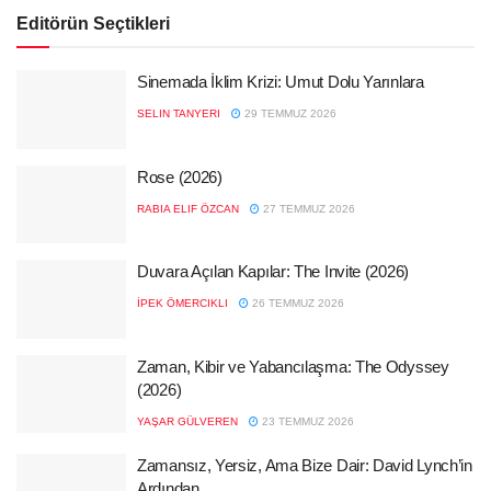
Editörün Seçtikleri
Sinemada İklim Krizi: Umut Dolu Yarınlara
SELIN TANYERI
29 TEMMUZ 2026
Rose (2026)
RABIA ELIF ÖZCAN
27 TEMMUZ 2026
Duvara Açılan Kapılar: The Invite (2026)
İPEK ÖMERCIKLI
26 TEMMUZ 2026
Zaman, Kibir ve Yabancılaşma: The Odyssey
(2026)
YAŞAR GÜLVEREN
23 TEMMUZ 2026
Zamansız, Yersiz, Ama Bize Dair: David Lynch’in
Ardından