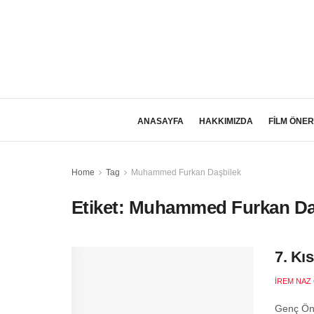
ANASAYFA
HAKKIMIZDA
FİLM ÖNER
Home
Tag
Muhammed Furkan Daşbilek
Etiket:
Muhammed Furkan Da
7. Kı
İREM NAZ
Genç Önc