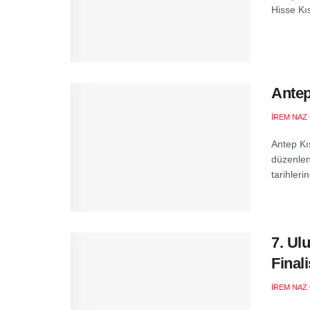
Hisse Kıs
Antep
İREM NAZ
Antep Kı
düzenlen
tarihlerin
7. Ul
Finali
İREM NAZ