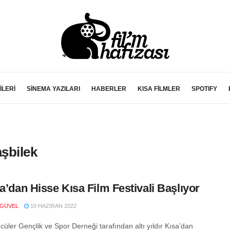
İLERİ
SİNEMA YAZILARI
HABERLER
KISA FİLMLER
SPOTIFY
şbilek
sa’dan Hisse Kısa Film Festivali Başlıyor
 GÜVEL
10 HAZIRAN 2022
üler Gençlik ve Spor Derneği tarafından altı yıldır Kısa’dan