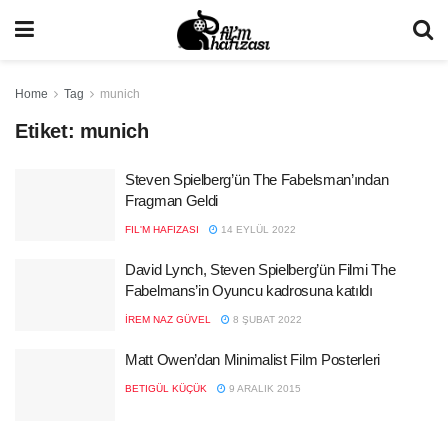
Home
Tag
munich
Etiket:
munich
Steven Spielberg’ün The Fabelsman’ından
Fragman Geldi
FIL'M HAFIZASI
14 EYLÜL 2022
David Lynch, Steven Spielberg’ün Filmi The
Fabelmans’in Oyuncu kadrosuna katıldı
İREM NAZ GÜVEL
8 ŞUBAT 2022
Matt Owen’dan Minimalist Film Posterleri
BETIGÜL KÜÇÜK
9 ARALIK 2015