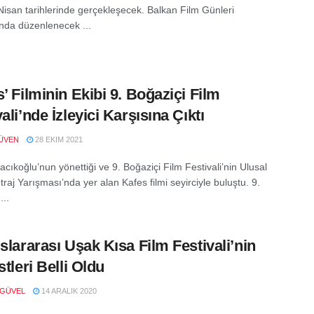
Nisan tarihlerinde gerçekleşecek. Balkan Film Günleri
da düzenlenecek ...
s’ Filminin Ekibi 9. Boğaziçi Film
ali’nde İzleyici Karşısına Çıktı
ÜVEN
28 EKIM 2021
cıkoğlu’nun yönettiği ve 9. Boğaziçi Film Festivali’nin Ulusal
aj Yarışması’nda yer alan Kafes filmi seyirciyle buluştu. 9.
...
uslararası Uşak Kısa Film Festivali’nin
stleri Belli Oldu
 GÜVEL
14 ARALIK 2020