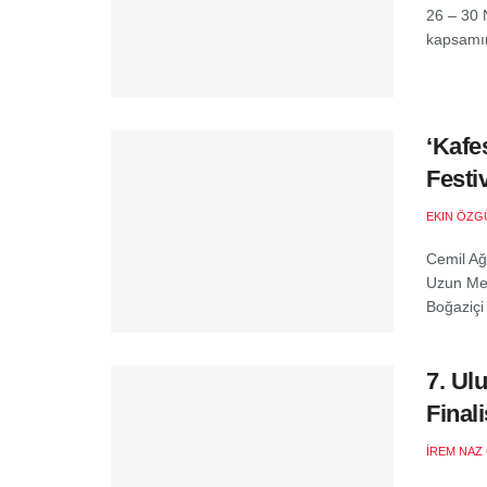
26 – 30 
kapsamın
‘Kafe
Festiv
EKIN ÖZG
Cemil Ağa
Uzun Metr
Boğaziçi 
7. Ul
Finali
İREM NAZ