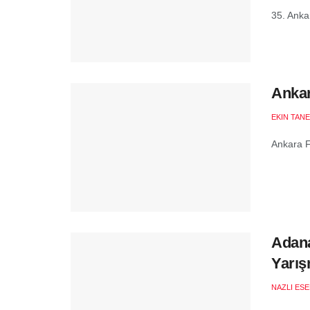
35. Ankar
Ankara
EKIN TANE
Ankara Fi
Adana
Yarış
NAZLI ES