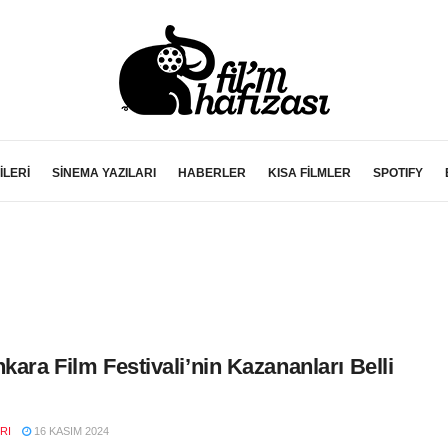
İLERİ
SİNEMA YAZILARI
HABERLER
KISA FİLMLER
SPOTIFY
nkara Film Festivali’nin Kazananları Belli
RI
16 KASIM 2024