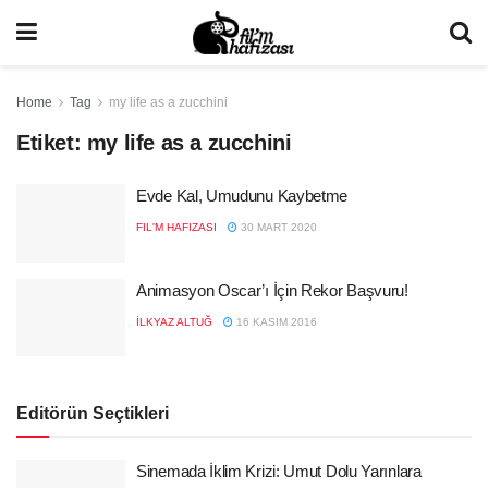
Home
Tag
my life as a zucchini
Etiket:
my life as a zucchini
Evde Kal, Umudunu Kaybetme
FIL'M HAFIZASI
30 MART 2020
Animasyon Oscar’ı İçin Rekor Başvuru!
İLKYAZ ALTUĞ
16 KASIM 2016
Editörün Seçtikleri
Sinemada İklim Krizi: Umut Dolu Yarınlara