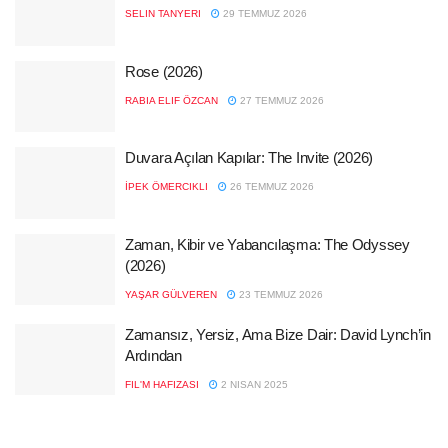
SELIN TANYERI
29 TEMMUZ 2026
Rose (2026)
RABIA ELIF ÖZCAN
27 TEMMUZ 2026
Duvara Açılan Kapılar: The Invite (2026)
İPEK ÖMERCIKLI
26 TEMMUZ 2026
Zaman, Kibir ve Yabancılaşma: The Odyssey
(2026)
YAŞAR GÜLVEREN
23 TEMMUZ 2026
Zamansız, Yersiz, Ama Bize Dair: David Lynch’in
Ardından
FIL'M HAFIZASI
2 NISAN 2025