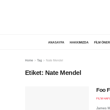
ANASAYFA
HAKKIMIZDA
FİLM ÖNER
Home
Tag
Nate Mendel
Etiket:
Nate Mendel
Foo F
FIL'M HAF
James Mo