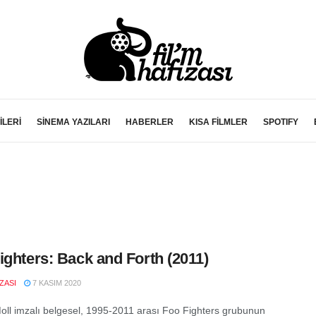
İLERİ
SİNEMA YAZILARI
HABERLER
KISA FİLMLER
SPOTIFY
ighters: Back and Forth (2011)
IZASI
7 KASIM 2020
ll imzalı belgesel, 1995-2011 arası Foo Fighters grubunun