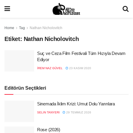
Home
Tag
Nathan Nicholovitch
Etiket:
Nathan Nicholovitch
Suç ve Ceza Film Festivali Tüm Hızıyla Devam
Ediyor
İREM NAZ GÜVEL
23 KASIM 2020
Editörün Seçtikleri
Sinemada İklim Krizi: Umut Dolu Yarınlara
SELIN TANYERI
29 TEMMUZ 2026
Rose (2026)