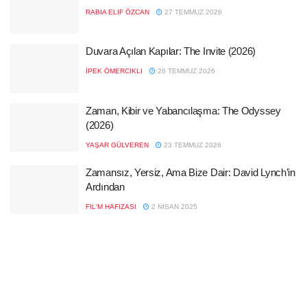
RABIA ELIF ÖZCAN
27 TEMMUZ 2026
Duvara Açılan Kapılar: The Invite (2026)
İPEK ÖMERCIKLI
26 TEMMUZ 2026
Zaman, Kibir ve Yabancılaşma: The Odyssey
(2026)
YAŞAR GÜLVEREN
23 TEMMUZ 2026
Zamansız, Yersiz, Ama Bize Dair: David Lynch’in
Ardından
FIL'M HAFIZASI
2 NISAN 2025