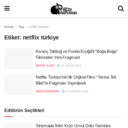
Home
Tag
netflix türkiye
Etiket:
netflix türkiye
Kıvanç Tatlıtuğ ve Funda Eryiğit’li “Boğa Boğa”
Filminden Yeni Fragman!
SERAP ILGIN
14 NISAN 2023
Netflix Türkiye’nin İlk Orijinal Filmi ‘’Yarına Tek
Bilet’’in Fragmanı Yayınlandı
SEDA BAŞPINAR
9 HAZIRAN 2020
Editörün Seçtikleri
Sinemada İklim Krizi: Umut Dolu Yarınlara