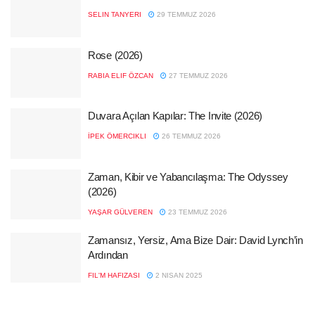
SELIN TANYERI
29 TEMMUZ 2026
Rose (2026)
RABIA ELIF ÖZCAN
27 TEMMUZ 2026
Duvara Açılan Kapılar: The Invite (2026)
İPEK ÖMERCIKLI
26 TEMMUZ 2026
Zaman, Kibir ve Yabancılaşma: The Odyssey
(2026)
YAŞAR GÜLVEREN
23 TEMMUZ 2026
Zamansız, Yersiz, Ama Bize Dair: David Lynch’in
Ardından
FIL'M HAFIZASI
2 NISAN 2025