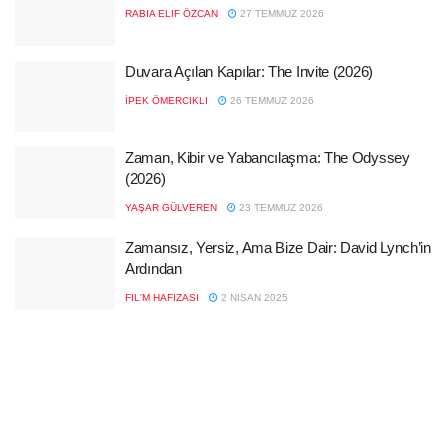
RABIA ELIF ÖZCAN
27 TEMMUZ 2026
Duvara Açılan Kapılar: The Invite (2026)
İPEK ÖMERCIKLI
26 TEMMUZ 2026
Zaman, Kibir ve Yabancılaşma: The Odyssey
(2026)
YAŞAR GÜLVEREN
23 TEMMUZ 2026
Zamansız, Yersiz, Ama Bize Dair: David Lynch’in
Ardından
FIL'M HAFIZASI
2 NISAN 2025