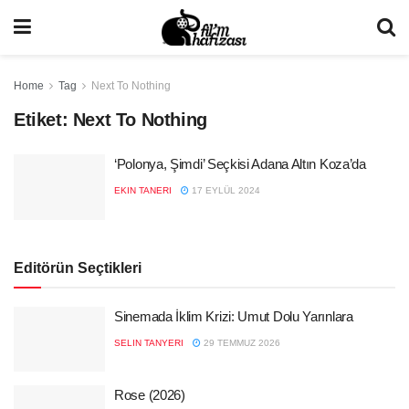
Home
Tag
Next To Nothing
Etiket:
Next To Nothing
‘Polonya, Şimdi’ Seçkisi Adana Altın Koza’da
EKIN TANERI
17 EYLÜL 2024
Editörün Seçtikleri
Sinemada İklim Krizi: Umut Dolu Yarınlara
SELIN TANYERI
29 TEMMUZ 2026
Rose (2026)