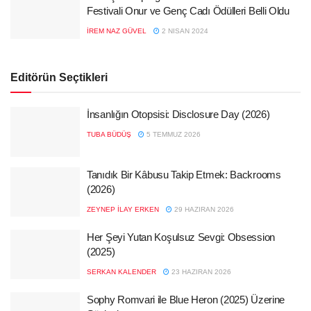
Festivali Onur ve Genç Cadı Ödülleri Belli Oldu
İREM NAZ GÜVEL
2 NISAN 2024
Editörün Seçtikleri
İnsanlığın Otopsisi: Disclosure Day (2026)
TUBA BÜDÜŞ
5 TEMMUZ 2026
Tanıdık Bir Kâbusu Takip Etmek: Backrooms
(2026)
ZEYNEP İLAY ERKEN
29 HAZIRAN 2026
Her Şeyi Yutan Koşulsuz Sevgi: Obsession
(2025)
SERKAN KALENDER
23 HAZIRAN 2026
Sophy Romvari ile Blue Heron (2025) Üzerine