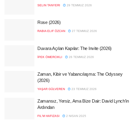
SELIN TANYERI
29 TEMMUZ 2026
Rose (2026)
RABIA ELIF ÖZCAN
27 TEMMUZ 2026
Duvara Açılan Kapılar: The Invite (2026)
İPEK ÖMERCIKLI
26 TEMMUZ 2026
Zaman, Kibir ve Yabancılaşma: The Odyssey
(2026)
YAŞAR GÜLVEREN
23 TEMMUZ 2026
Zamansız, Yersiz, Ama Bize Dair: David Lynch’in
Ardından
FIL'M HAFIZASI
2 NISAN 2025