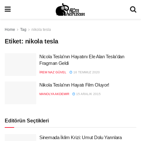
Home
Tag
nikola tesla
Etiket:
nikola tesla
Nicola Tesla’nın Hayatını Ele Alan Tesla’dan
Fragman Geldi
İREM NAZ GÜVEL
16 TEMMUZ 2020
Nikola Tesla’nın Hayatı Film Oluyor!
MANOLYA AKDEMIR
15 ARALIK 2015
Editörün Seçtikleri
Sinemada İklim Krizi: Umut Dolu Yarınlara