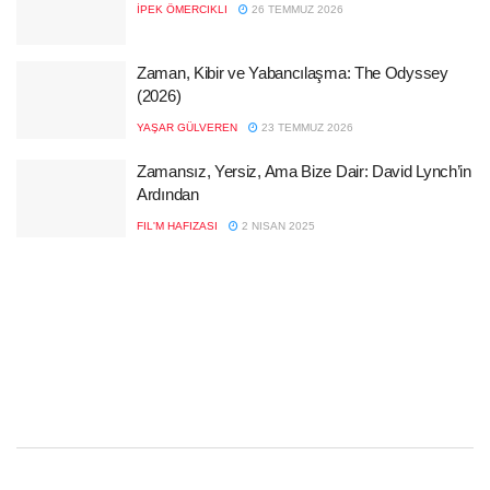
İPEK ÖMERCIKLI
26 TEMMUZ 2026
Zaman, Kibir ve Yabancılaşma: The Odyssey
(2026)
YAŞAR GÜLVEREN
23 TEMMUZ 2026
Zamansız, Yersiz, Ama Bize Dair: David Lynch’in
Ardından
FIL'M HAFIZASI
2 NISAN 2025