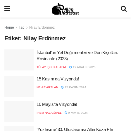
Home
Tag
Nilay Erdönmez
Etiket:
Nilay Erdönmez
İstanbul’un Yel Değirmenleri ve Don Kişotları:
Rosinante (2023)
TÜLAY IŞIK KALAFAT
19 ARALIK 2025
15 Kasım’da Vizyonda!
NEHIR ARSLAN
15 KASIM 2024
10 Mayıs’ta Vizyonda!
İREM NAZ GÜVEL
9 MAYIS 2024
‘Yüzleşme’ 30. Uluslararası Altın Koza Film