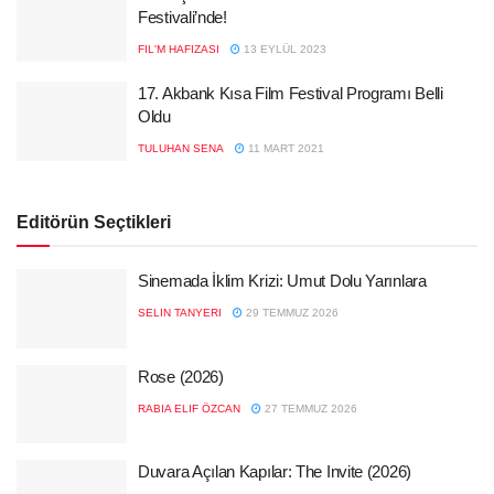
Festivali’nde!
FIL'M HAFIZASI
13 EYLÜL 2023
17. Akbank Kısa Film Festival Programı Belli
Oldu
TULUHAN SENA
11 MART 2021
Editörün Seçtikleri
Sinemada İklim Krizi: Umut Dolu Yarınlara
SELIN TANYERI
29 TEMMUZ 2026
Rose (2026)
RABIA ELIF ÖZCAN
27 TEMMUZ 2026
Duvara Açılan Kapılar: The Invite (2026)