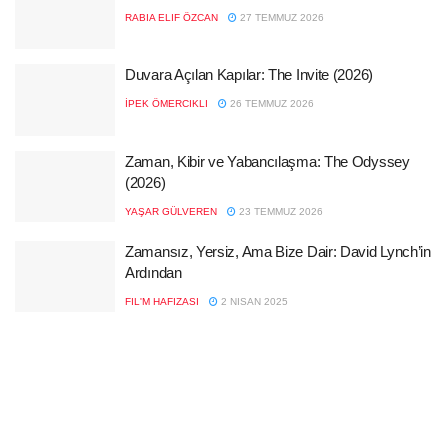
RABIA ELIF ÖZCAN
27 TEMMUZ 2026
Duvara Açılan Kapılar: The Invite (2026)
İPEK ÖMERCIKLI
26 TEMMUZ 2026
Zaman, Kibir ve Yabancılaşma: The Odyssey
(2026)
YAŞAR GÜLVEREN
23 TEMMUZ 2026
Zamansız, Yersiz, Ama Bize Dair: David Lynch’in
Ardından
FIL'M HAFIZASI
2 NISAN 2025