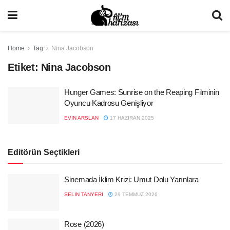
Home
Tag
Nina Jacobson
Etiket:
Nina Jacobson
Hunger Games: Sunrise on the Reaping Filminin
Oyuncu Kadrosu Genişliyor
EVIN ARSLAN
17 HAZIRAN 2025
Editörün Seçtikleri
Sinemada İklim Krizi: Umut Dolu Yarınlara
SELIN TANYERI
29 TEMMUZ 2026
Rose (2026)