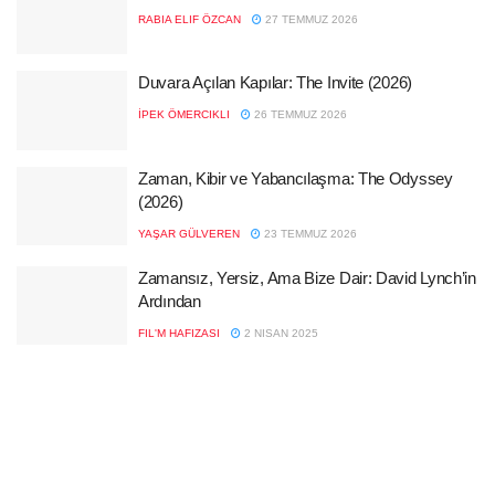
RABIA ELIF ÖZCAN
27 TEMMUZ 2026
Duvara Açılan Kapılar: The Invite (2026)
İPEK ÖMERCIKLI
26 TEMMUZ 2026
Zaman, Kibir ve Yabancılaşma: The Odyssey
(2026)
YAŞAR GÜLVEREN
23 TEMMUZ 2026
Zamansız, Yersiz, Ama Bize Dair: David Lynch’in
Ardından
FIL'M HAFIZASI
2 NISAN 2025