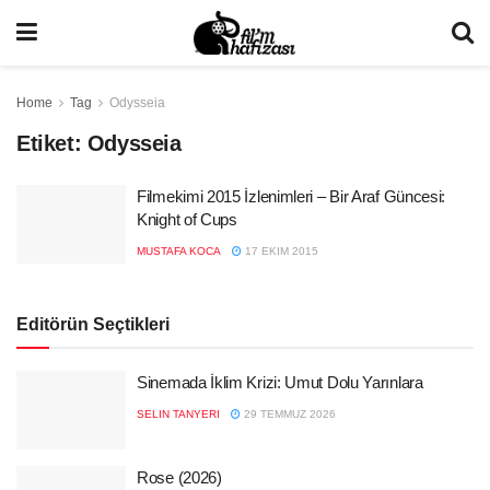
Home
Tag
Odysseia
Etiket:
Odysseia
Filmekimi 2015 İzlenimleri – Bir Araf Güncesi:
Knight of Cups
MUSTAFA KOCA
17 EKIM 2015
Editörün Seçtikleri
Sinemada İklim Krizi: Umut Dolu Yarınlara
SELIN TANYERI
29 TEMMUZ 2026
Rose (2026)