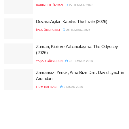
RABIA ELIF ÖZCAN
27 TEMMUZ 2026
Duvara Açılan Kapılar: The Invite (2026)
İPEK ÖMERCIKLI
26 TEMMUZ 2026
Zaman, Kibir ve Yabancılaşma: The Odyssey
(2026)
YAŞAR GÜLVEREN
23 TEMMUZ 2026
Zamansız, Yersiz, Ama Bize Dair: David Lynch’in
Ardından
FIL'M HAFIZASI
2 NISAN 2025