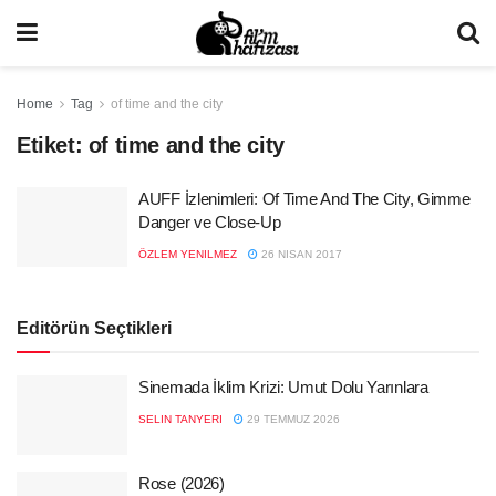
Home
Tag
of time and the city
Etiket:
of time and the city
AUFF İzlenimleri: Of Time And The City, Gimme
Danger ve Close-Up
ÖZLEM YENILMEZ
26 NISAN 2017
Editörün Seçtikleri
Sinemada İklim Krizi: Umut Dolu Yarınlara
SELIN TANYERI
29 TEMMUZ 2026
Rose (2026)