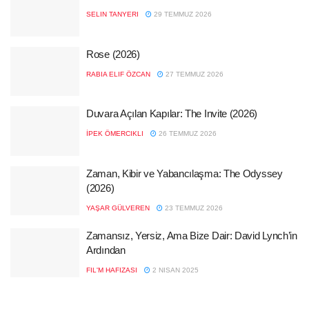
SELIN TANYERI
29 TEMMUZ 2026
Rose (2026)
RABIA ELIF ÖZCAN
27 TEMMUZ 2026
Duvara Açılan Kapılar: The Invite (2026)
İPEK ÖMERCIKLI
26 TEMMUZ 2026
Zaman, Kibir ve Yabancılaşma: The Odyssey
(2026)
YAŞAR GÜLVEREN
23 TEMMUZ 2026
Zamansız, Yersiz, Ama Bize Dair: David Lynch’in
Ardından
FIL'M HAFIZASI
2 NISAN 2025