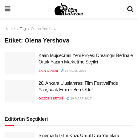
Home
Tag
Olena Yershova
Etiket:
Olena Yershova
Kaan Müjdeci’nin Yeni Projesi Dreamgirl Berlinale
Ortak Yapım Marketi’ne Seçildi
EKIN TANERI
13 OCAK 2025
28. Ankara Uluslararası Film Festivali’nde
Yarışacak Filmler Belli Oldu!
GÖZDE BERTUĞ
26 MART 2017
Editörün Seçtikleri
Sinemada İklim Krizi: Umut Dolu Yarınlara