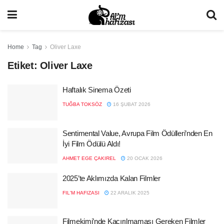
Home
Tag
Oliver Laxe
Etiket:
Oliver Laxe
Haftalık Sinema Özeti
TUĞBA TOKSÖZ
16 ŞUBAT 2026
Sentimental Value, Avrupa Film Ödülleri’nden En
İyi Film Ödülü Aldı!
AHMET EGE ÇAKIREL
20 OCAK 2026
2025’te Aklımızda Kalan Filmler
FIL'M HAFIZASI
22 ARALIK 2025
Filmekimi’nde Kaçırılmaması Gereken Filmler