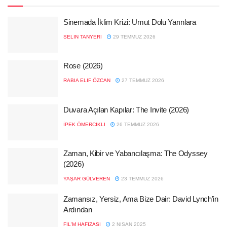
Sinemada İklim Krizi: Umut Dolu Yarınlara
SELIN TANYERI
29 TEMMUZ 2026
Rose (2026)
RABIA ELIF ÖZCAN
27 TEMMUZ 2026
Duvara Açılan Kapılar: The Invite (2026)
İPEK ÖMERCIKLI
26 TEMMUZ 2026
Zaman, Kibir ve Yabancılaşma: The Odyssey
(2026)
YAŞAR GÜLVEREN
23 TEMMUZ 2026
Zamansız, Yersiz, Ama Bize Dair: David Lynch’in
Ardından
FIL'M HAFIZASI
2 NISAN 2025