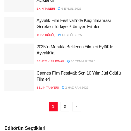
Açıklandı
EKIN TANERI
6 EYLÜL 2025
Ayvalık Film Festivali’nde Kaçırılmaması
Gereken Türkiye Prömiyeri Filmler
TUBA BÜDÜŞ
4 EYLÜL 2025
2025’in Merakla Beklenen Filmleri Eylül’de
Ayvalık’ta!
SEHER KIZILIRMAK
30 TEMMUZ 2025
Cannes Film Festivali: Son 10 Yılın Jüri Ödüllü
Filmleri
SELIN TANYERI
2 HAZIRAN 2025
1
2
Editörün Seçtikleri