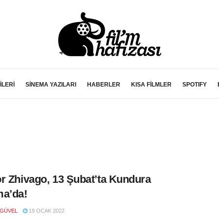
İLERİ
SİNEMA YAZILARI
HABERLER
KISA FİLMLER
SPOTIFY
r Zhivago, 13 Şubat’ta Kundura
a’da!
 GÜVEL
19 OCAK 2022