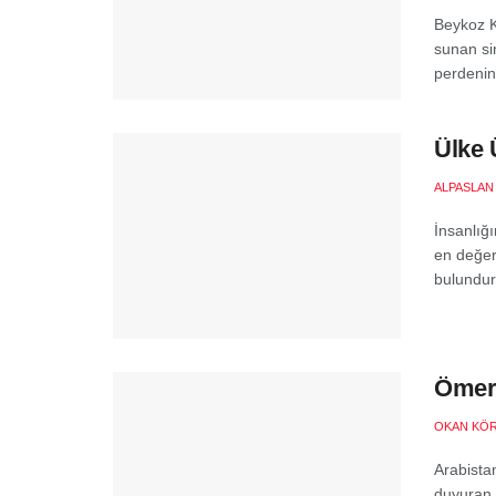
Beykoz Ku
sunan si
perdenin
Ülke 
ALPASLAN
İnsanlığ
en değerl
bulundura
Ömer 
OKAN KÖ
Arabistan
duyuran 