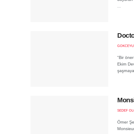
...
Docto
GOKCEYU
“Bir öne
Ekim Devr
şaşmayan
Monsi
SEDEF O
Ömer Şer
Monsieur