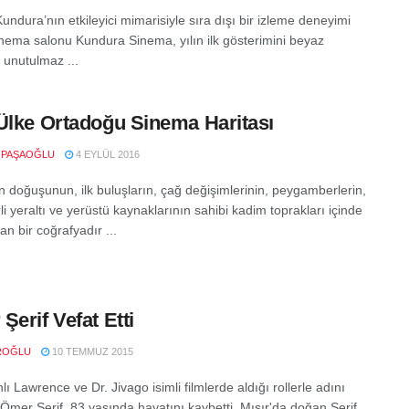
ndura’nın etkileyici mimarisiyle sıra dışı bir izleme deneyimi
nema salonu Kundura Sinema, yılın ilk gösterimini beyaz
 unutulmaz ...
Ülke Ortadoğu Sinema Haritası
 PAŞAOĞLU
4 EYLÜL 2016
ın doğuşunun, ilk buluşların, çağ değişimlerinin, peygamberlerin,
i yeraltı ve yerüstü kaynaklarının sahibi kadim toprakları içinde
n bir coğrafyadır ...
Şerif Vefat Etti
ROĞLU
10 TEMMUZ 2015
lı Lawrence ve Dr. Jivago isimli filmlerde aldığı rollerle adını
Ömer Şerif, 83 yaşında hayatını kaybetti. Mısır'da doğan Şerif,