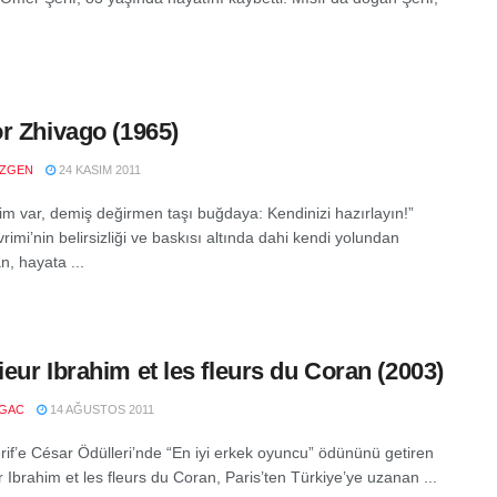
r Zhivago (1965)
ZGEN
24 KASIM 2011
rim var, demiş değirmen taşı buğdaya: Kendinizi hazırlayın!”
imi’nin belirsizliği ve baskısı altında dahi kendi yolundan
, hayata ...
eur Ibrahim et les fleurs du Coran (2003)
LGAC
14 AĞUSTOS 2011
if’e César Ödülleri’nde “En iyi erkek oyuncu” ödününü getiren
 Ibrahim et les fleurs du Coran, Paris’ten Türkiye’ye uzanan ...