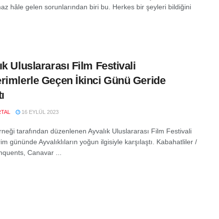
z hâle gelen sorunlarından biri bu. Herkes bir şeyleri bildiğini
ık Uluslararası Film Festivali
rimlerle Geçen İkinci Günü Geride
ı
RTAL
16 EYLÜL 2023
rneği tarafından düzenlenen Ayvalık Uluslararası Film Festivali
rim gününde Ayvalıklıların yoğun ilgisiyle karşılaştı. Kabahatliler /
nquents, Canavar ...