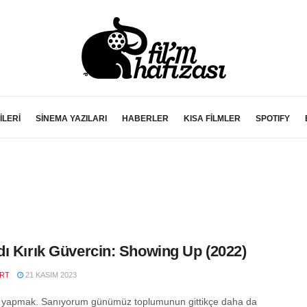
İLERİ
SİNEMA YAZILARI
HABERLER
KISA FİLMLER
SPOTIFY
ı Kırık Güvercin: Showing Up (2022)
RT
21 KASIM 2023
i yapmak. Sanıyorum günümüz toplumunun gittikçe daha da