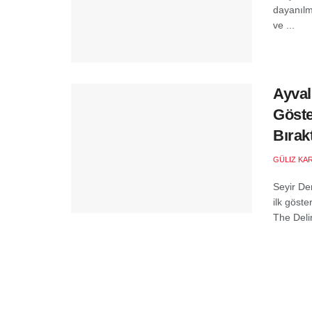
dayanılma
ve ...
Ayval
Göste
Bırakt
GÜLIZ KA
Seyir De
ilk göste
The Deli