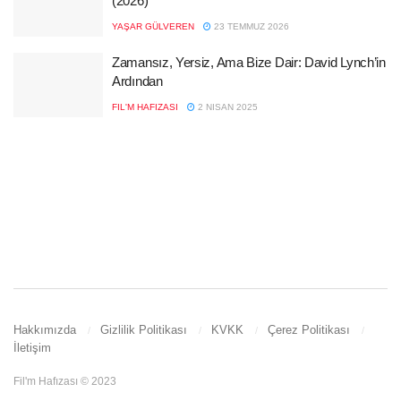
(2026)
YAŞAR GÜLVEREN
23 TEMMUZ 2026
Zamansız, Yersiz, Ama Bize Dair: David Lynch’in
Ardından
FIL'M HAFIZASI
2 NISAN 2025
Hakkımızda
Gizlilik Politikası
KVKK
Çerez Politikası
İletişim
Fil'm Hafızası © 2023