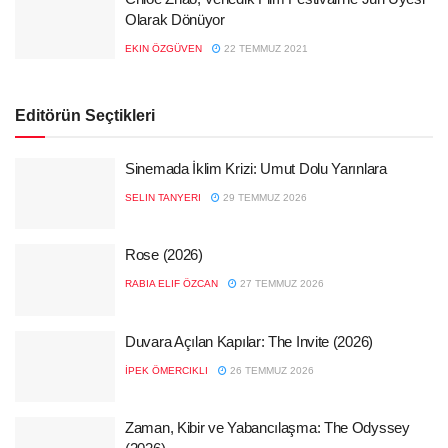
Olarak Dönüyor
EKIN ÖZGÜVEN
22 TEMMUZ 2021
Editörün Seçtikleri
Sinemada İklim Krizi: Umut Dolu Yarınlara
SELIN TANYERI
29 TEMMUZ 2026
Rose (2026)
RABIA ELIF ÖZCAN
27 TEMMUZ 2026
Duvara Açılan Kapılar: The Invite (2026)
İPEK ÖMERCIKLI
26 TEMMUZ 2026
Zaman, Kibir ve Yabancılaşma: The Odyssey