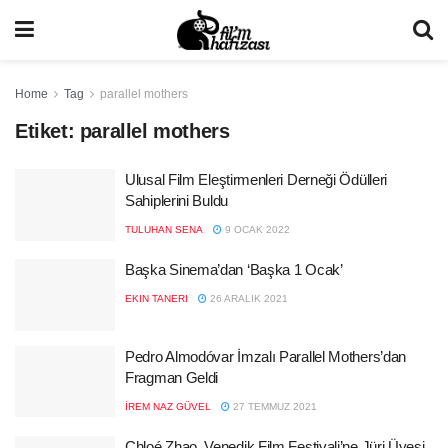
Home
Tag
parallel mothers
Etiket:
parallel mothers
Ulusal Film Eleştirmenleri Derneği Ödülleri
Sahiplerini Buldu
TULUHAN SENA
9 OCAK 2022
Başka Sinema’dan ‘Başka 1 Ocak’
EKIN TANERI
26 ARALIK 2021
Pedro Almodóvar İmzalı Parallel Mothers’dan
Fragman Geldi
İREM NAZ GÜVEL
27 TEMMUZ 2021
Chloé Zhao, Venedik Film Festivali’ne Jüri Üyesi