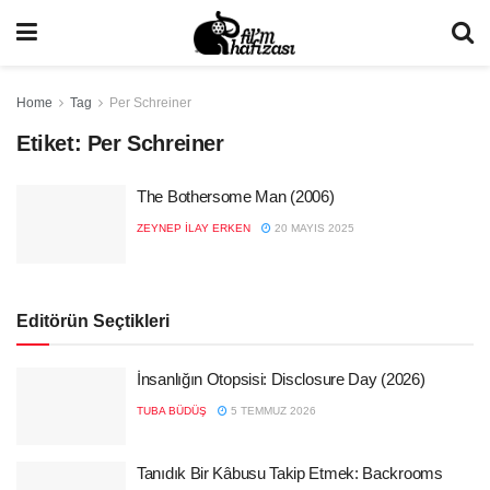
Home
Tag
Per Schreiner
Etiket:
Per Schreiner
The Bothersome Man (2006)
ZEYNEP İLAY ERKEN
20 MAYIS 2025
Editörün Seçtikleri
İnsanlığın Otopsisi: Disclosure Day (2026)
TUBA BÜDÜŞ
5 TEMMUZ 2026
Tanıdık Bir Kâbusu Takip Etmek: Backrooms