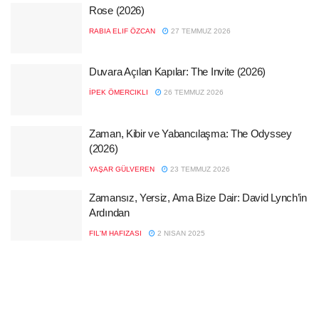
Rose (2026)
RABIA ELIF ÖZCAN
27 TEMMUZ 2026
Duvara Açılan Kapılar: The Invite (2026)
İPEK ÖMERCIKLI
26 TEMMUZ 2026
Zaman, Kibir ve Yabancılaşma: The Odyssey
(2026)
YAŞAR GÜLVEREN
23 TEMMUZ 2026
Zamansız, Yersiz, Ama Bize Dair: David Lynch’in
Ardından
FIL'M HAFIZASI
2 NISAN 2025