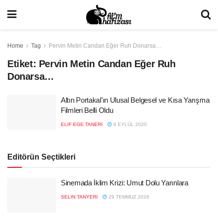
Home
Tag
Pervin Metin Candan Eğer Ruh Donarsa…
Etiket:
Pervin Metin Candan Eğer Ruh
Donarsa…
Altın Portakal’ın Ulusal Belgesel ve Kısa Yarışma
Filmleri Belli Oldu
ELIF EGE TANERI
6 EYLÜL 2020
Editörün Seçtikleri
Sinemada İklim Krizi: Umut Dolu Yarınlara
SELIN TANYERI
29 TEMMUZ 2026