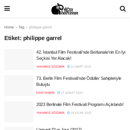
Home
Tag
philippe garrel
Etiket:
philippe garrel
42. İstanbul Film Festivali’nde Berlianale’nin En İyi
Seçkisi Yer Alacak!
YAKAMOZ SÖZÜBIR
21 MART 2023
73. Berlin Film Festivali’nde Ödüller Sahipleriyle
Buluştu
EKIN TANERI
27 ŞUBAT 2023
2023 Berlinale Film Festivali Programı Açıklandı!
YAKAMOZ SÖZÜBIR
24 OCAK 2023
L’amant D’un Jour (2017)