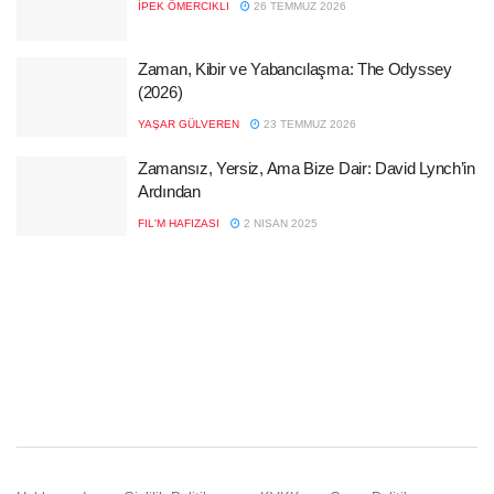
İPEK ÖMERCIKLI
26 TEMMUZ 2026
Zaman, Kibir ve Yabancılaşma: The Odyssey
(2026)
YAŞAR GÜLVEREN
23 TEMMUZ 2026
Zamansız, Yersiz, Ama Bize Dair: David Lynch’in
Ardından
FIL'M HAFIZASI
2 NISAN 2025