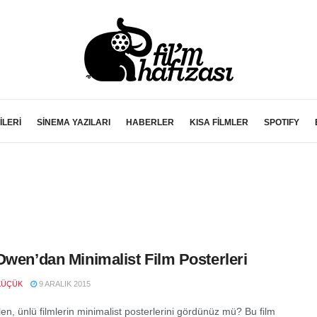
İLERİ
SİNEMA YAZILARI
HABERLER
KISA FİLMLER
SPOTIFY
Owen’dan Minimalist Film Posterleri
KÜÇÜK
9 ARALIK 2015
en, ünlü filmlerin minimalist posterlerini gördünüz mü? Bu film