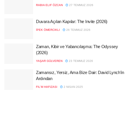
RABIA ELIF ÖZCAN
27 TEMMUZ 2026
Duvara Açılan Kapılar: The Invite (2026)
İPEK ÖMERCIKLI
26 TEMMUZ 2026
Zaman, Kibir ve Yabancılaşma: The Odyssey
(2026)
YAŞAR GÜLVEREN
23 TEMMUZ 2026
Zamansız, Yersiz, Ama Bize Dair: David Lynch’in
Ardından
FIL'M HAFIZASI
2 NISAN 2025