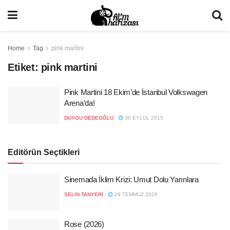
Home
Tag
pink martini
Etiket:
pink martini
Pink Martini 18 Ekim’de İstanbul Volkswagen
Arena’da!
DUYGU DEDEOĞLU
30 EYLÜL 2015
Editörün Seçtikleri
Sinemada İklim Krizi: Umut Dolu Yarınlara
SELIN TANYERI
29 TEMMUZ 2026
Rose (2026)