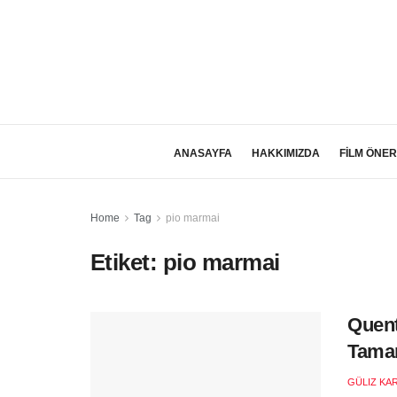
ANASAYFA
HAKKIMIZDA
FİLM ÖNER
Home
Tag
pio marmai
Etiket:
pio marmai
Quent
Tama
GÜLIZ KA