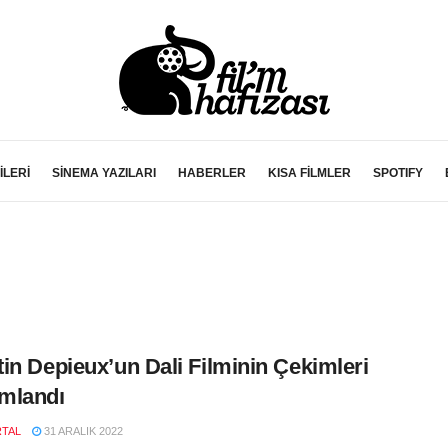
İLERİ
SİNEMA YAZILARI
HABERLER
KISA FİLMLER
SPOTIFY
in Depieux’un Dali Filminin Çekimleri
mlandı
RTAL
31 ARALIK 2022