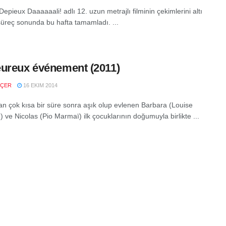
epieux Daaaaaali! adlı 12. uzun metrajlı filminin çekimlerini altı
 süreç sonunda bu hafta tamamladı. ...
ureux événement (2011)
NÇER
16 EKIM 2014
tan çok kısa bir süre sonra aşık olup evlenen Barbara (Louise
 ve Nicolas (Pio Marmaï) ilk çocuklarının doğumuyla birlikte ...