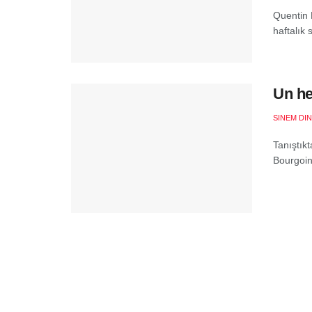
Quentin D
haftalık
Un he
SINEM DI
Tanıştık
Bourgoin)