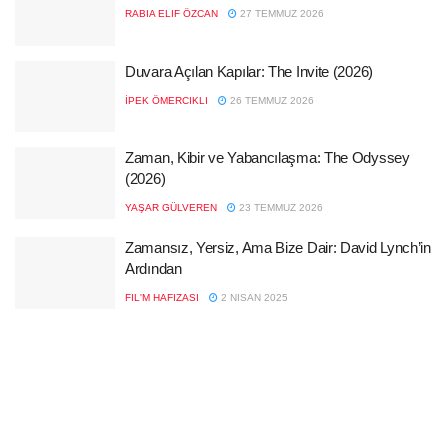
RABIA ELIF ÖZCAN
27 TEMMUZ 2026
Duvara Açılan Kapılar: The Invite (2026)
İPEK ÖMERCIKLI
26 TEMMUZ 2026
Zaman, Kibir ve Yabancılaşma: The Odyssey
(2026)
YAŞAR GÜLVEREN
23 TEMMUZ 2026
Zamansız, Yersiz, Ama Bize Dair: David Lynch’in
Ardından
FIL'M HAFIZASI
2 NISAN 2025