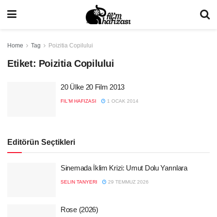
Home
Tag
Poizitia Copilului
Etiket:
Poizitia Copilului
20 Ülke 20 Film 2013
FIL'M HAFIZASI
1 OCAK 2014
Editörün Seçtikleri
Sinemada İklim Krizi: Umut Dolu Yarınlara
SELIN TANYERI
29 TEMMUZ 2026
Rose (2026)