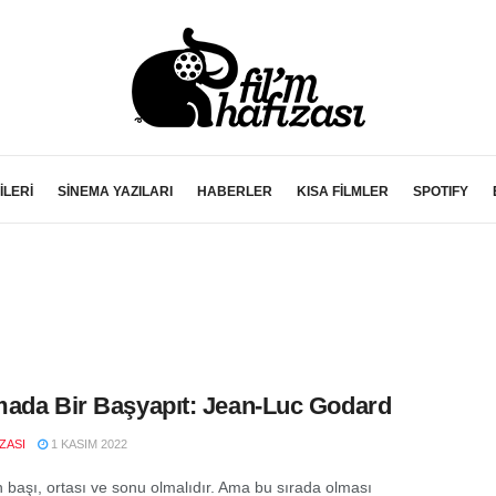
İLERİ
SİNEMA YAZILARI
HABERLER
KISA FİLMLER
SPOTIFY
ada Bir Başyapıt: Jean-Luc Godard
IZASI
1 KASIM 2022
in başı, ortası ve sonu olmalıdır. Ama bu sırada olması