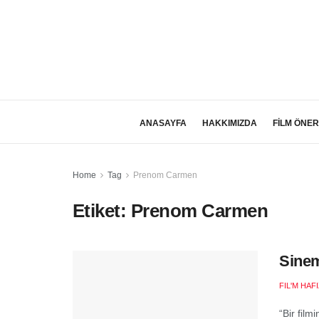
ANASAYFA
HAKKIMIZDA
FİLM ÖNER
Home
Tag
Prenom Carmen
Etiket:
Prenom Carmen
Sinem
FIL'M HAF
“Bir film