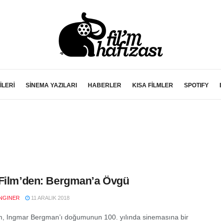
İLERİ
SİNEMA YAZILARI
HABERLER
KISA FİLMLER
SPOTIFY
Film’den: Bergman’a Övgü
NGINER
11 ARALIK 2018
m, Ingmar Bergman’ı doğumunun 100. yılında sinemasına bir