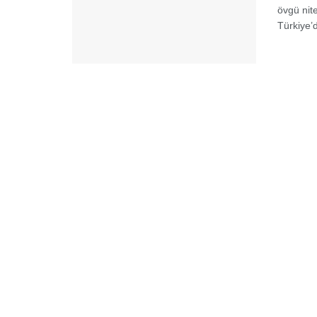
övgü nit
Türkiye’d