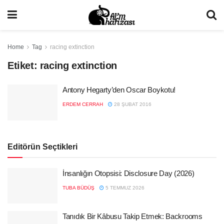
Home
Tag
racing extinction
Etiket:
racing extinction
Antony Hegarty’den Oscar Boykotu!
ERDEM CERRAH
28 ŞUBAT 2016
Editörün Seçtikleri
İnsanlığın Otopsisi: Disclosure Day (2026)
TUBA BÜDÜŞ
5 TEMMUZ 2026
Tanıdık Bir Kâbusu Takip Etmek: Backrooms