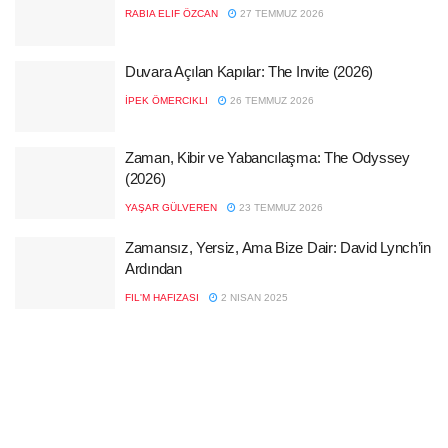
RABIA ELIF ÖZCAN
27 TEMMUZ 2026
Duvara Açılan Kapılar: The Invite (2026)
İPEK ÖMERCIKLI
26 TEMMUZ 2026
Zaman, Kibir ve Yabancılaşma: The Odyssey
(2026)
YAŞAR GÜLVEREN
23 TEMMUZ 2026
Zamansız, Yersiz, Ama Bize Dair: David Lynch’in
Ardından
FIL'M HAFIZASI
2 NISAN 2025