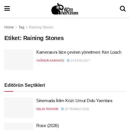
Home
Tag
Raining Stones
Etiket:
Raining Stones
Kamerasını bize çeviren yönetmen: Ken Loach
YAĞMUR KARAGÖZ
23 EKIM 2017
Editörün Seçtikleri
Sinemada İklim Krizi: Umut Dolu Yarınlara
SELIN TANYERI
29 TEMMUZ 2026
Rose (2026)