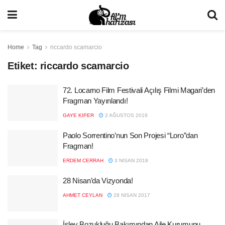
Home
Tag
riccardo scamarcio
Etiket:
riccardo scamarcio
72. Locarno Film Festivali Açılış Filmi Magari’den
Fragman Yayınlandı!
GAYE KIPER
2 AĞUSTOS 2019
Paolo Sorrentino’nun Son Projesi “Loro”dan
Fragman!
ERDEM CERRAH
3 NISAN 2018
28 Nisan’da Vizyonda!
AHMET CEYLAN
28 NISAN 2017
İşlev Bozukluğu Bakımından Aile Kurumunu