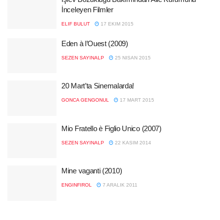
İnceleyen Filmler
ELIF BULUT
17 EKIM 2015
Eden à l’Ouest (2009)
SEZEN SAYINALP
25 NISAN 2015
20 Mart’ta Sinemalarda!
GONCA GENGONUL
17 MART 2015
Mio Fratello è Figlio Unico (2007)
SEZEN SAYINALP
22 KASIM 2014
Mine vaganti (2010)
ENGINFIROL
7 ARALIK 2011