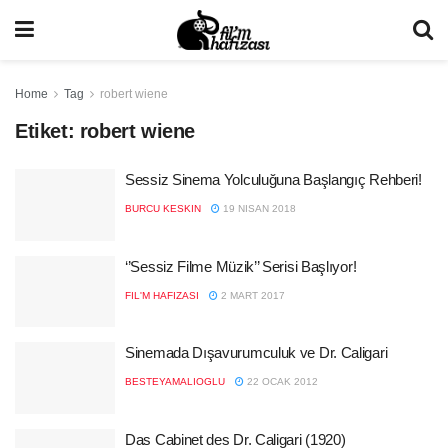
Home
Tag
robert wiene
Etiket:
robert wiene
Sessiz Sinema Yolculuğuna Başlangıç Rehberi!
BURCU KESKIN
19 NISAN 2018
‘’Sessiz Filme Müzik’’ Serisi Başlıyor!
FIL'M HAFIZASI
2 MART 2017
Sinemada Dışavurumculuk ve Dr. Caligari
BESTEYAMALIOGLU
22 OCAK 2012
Das Cabinet des Dr. Caligari (1920)