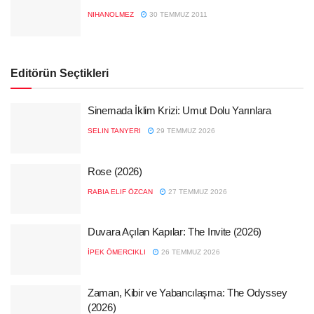
NIHANOLMEZ
30 TEMMUZ 2011
Editörün Seçtikleri
Sinemada İklim Krizi: Umut Dolu Yarınlara
SELIN TANYERI
29 TEMMUZ 2026
Rose (2026)
RABIA ELIF ÖZCAN
27 TEMMUZ 2026
Duvara Açılan Kapılar: The Invite (2026)
İPEK ÖMERCIKLI
26 TEMMUZ 2026
Zaman, Kibir ve Yabancılaşma: The Odyssey
(2026)