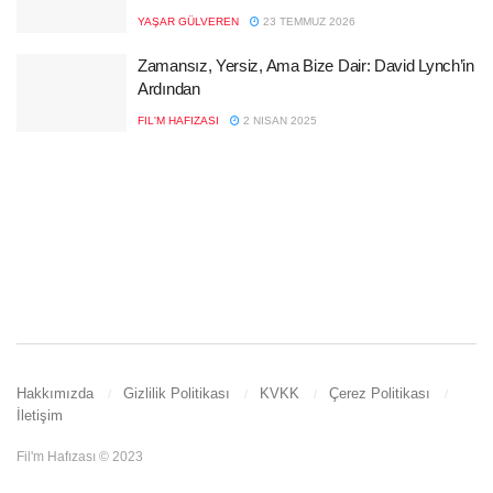
YAŞAR GÜLVEREN
23 TEMMUZ 2026
Zamansız, Yersiz, Ama Bize Dair: David Lynch’in
Ardından
FIL'M HAFIZASI
2 NISAN 2025
Hakkımızda
Gizlilik Politikası
KVKK
Çerez Politikası
İletişim
Fil'm Hafızası © 2023