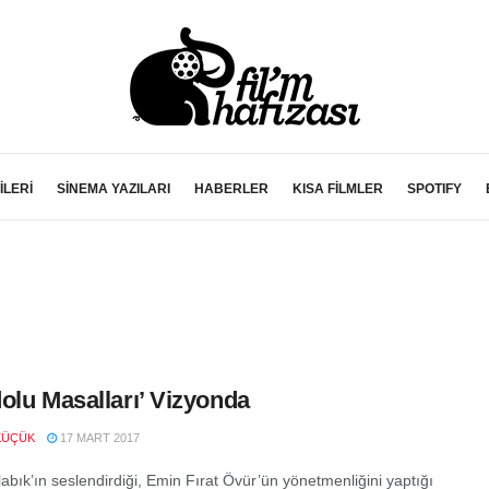
İLERİ
SİNEMA YAZILARI
HABERLER
KISA FİLMLER
SPOTIFY
olu Masalları’ Vizyonda
KÜÇÜK
17 MART 2017
abık’ın seslendirdiği, Emin Fırat Övür’ün yönetmenliğini yaptığı