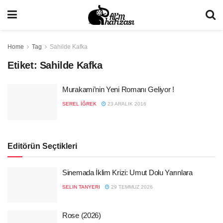
Home
Tag
Sahilde Kafka
Etiket:
Sahilde Kafka
Murakami’nin Yeni Romanı Geliyor !
SEREL İĞREK
23 ARALIK 2016
Editörün Seçtikleri
Sinemada İklim Krizi: Umut Dolu Yarınlara
SELIN TANYERI
29 TEMMUZ 2026
Rose (2026)