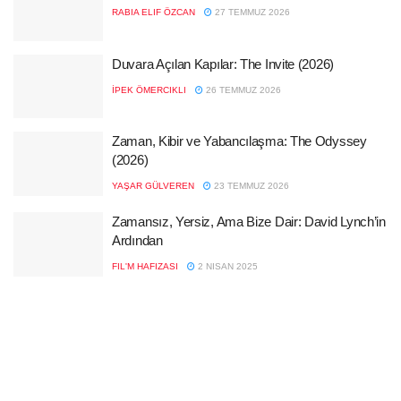
RABIA ELIF ÖZCAN
27 TEMMUZ 2026
Duvara Açılan Kapılar: The Invite (2026)
İPEK ÖMERCIKLI
26 TEMMUZ 2026
Zaman, Kibir ve Yabancılaşma: The Odyssey
(2026)
YAŞAR GÜLVEREN
23 TEMMUZ 2026
Zamansız, Yersiz, Ama Bize Dair: David Lynch’in
Ardından
FIL'M HAFIZASI
2 NISAN 2025