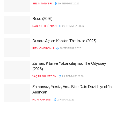
SELIN TANYERI
29 TEMMUZ 2026
Rose (2026)
RABIA ELIF ÖZCAN
27 TEMMUZ 2026
Duvara Açılan Kapılar: The Invite (2026)
İPEK ÖMERCIKLI
26 TEMMUZ 2026
Zaman, Kibir ve Yabancılaşma: The Odyssey
(2026)
YAŞAR GÜLVEREN
23 TEMMUZ 2026
Zamansız, Yersiz, Ama Bize Dair: David Lynch’in
Ardından
FIL'M HAFIZASI
2 NISAN 2025