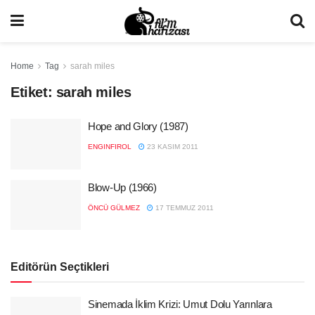
Home
Tag
sarah miles
Etiket:
sarah miles
Hope and Glory (1987)
ENGINFIROL
23 KASIM 2011
Blow-Up (1966)
ÖNCÜ GÜLMEZ
17 TEMMUZ 2011
Editörün Seçtikleri
Sinemada İklim Krizi: Umut Dolu Yarınlara