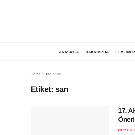
ANASAYFA
HAKKIMIZDA
FİLM ÖNER
Home
Tag
sarı
Etiket:
sarı
17. A
Öneri
FIL'M HAF