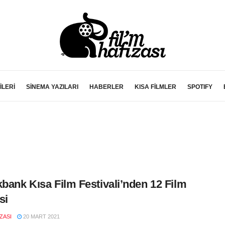
İLERİ
SİNEMA YAZILARI
HABERLER
KISA FİLMLER
SPOTIFY
kbank Kısa Film Festivali’nden 12 Film
si
IZASI
20 MART 2021