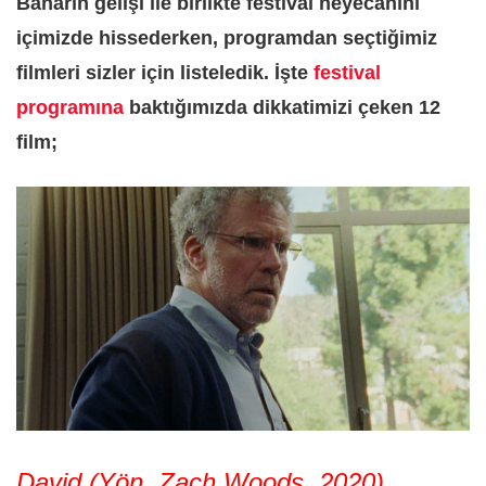
Baharın gelişi ile birlikte festival heyecanını
içimizde hissederken, programdan seçtiğimiz
filmleri sizler için listeledik. İşte
festival
programına
baktığımızda dikkatimizi çeken 12
film;
David (Yön. Zach Woods, 2020)