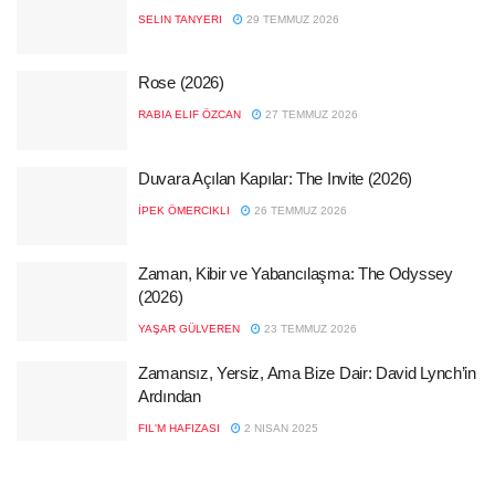
SELIN TANYERI
29 TEMMUZ 2026
Rose (2026)
RABIA ELIF ÖZCAN
27 TEMMUZ 2026
Duvara Açılan Kapılar: The Invite (2026)
İPEK ÖMERCIKLI
26 TEMMUZ 2026
Zaman, Kibir ve Yabancılaşma: The Odyssey
(2026)
YAŞAR GÜLVEREN
23 TEMMUZ 2026
Zamansız, Yersiz, Ama Bize Dair: David Lynch’in
Ardından
FIL'M HAFIZASI
2 NISAN 2025