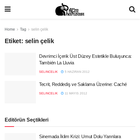
Home
Tag
selin çelik
Etiket:
selin çelik
Devrimci İçerik Üst Düzey Estetikle Buluşunca:
También La Lluvia
SELINCELIK
5 HAZIRAN 2012
Tecrit, Reddediş ve Saklama Üzerine: Caché
SELINCELIK
11 MAYIS 2012
Editörün Seçtikleri
Sinemada İklim Krizi: Umut Dolu Yarınlara