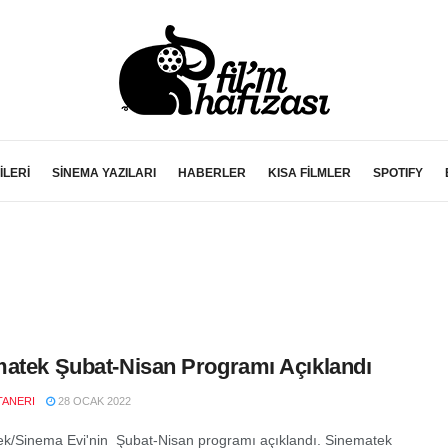
İLERİ
SİNEMA YAZILARI
HABERLER
KISA FİLMLER
SPOTIFY
atek Şubat-Nisan Programı Açıklandı
TANERI
28 OCAK 2022
k/Sinema Evi'nin Şubat-Nisan programı açıklandı. Sinematek