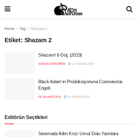
Home
Tag
Shazam 2
Etiket:
Shazam 2
Shazam! 6 Güç (2019)
GÖKSU ERTÜREN
17 NISAN 2020
Black Adam’ın Prodüksiyonuna Coronavirüs
Engeli
FIL'M HAFIZASI
14 NISAN 2020
Editörün Seçtikleri
Sinemada İklim Krizi: Umut Dolu Yarınlara