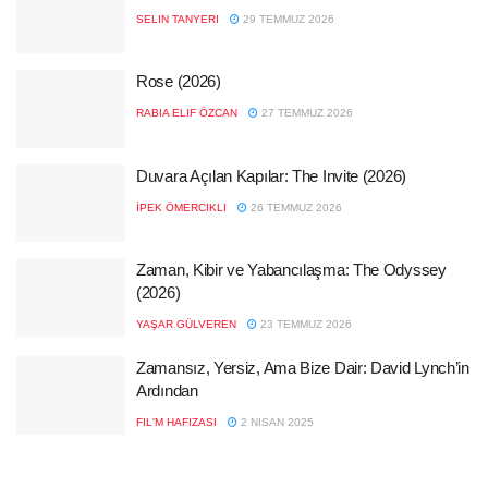
SELIN TANYERI
29 TEMMUZ 2026
Rose (2026)
RABIA ELIF ÖZCAN
27 TEMMUZ 2026
Duvara Açılan Kapılar: The Invite (2026)
İPEK ÖMERCIKLI
26 TEMMUZ 2026
Zaman, Kibir ve Yabancılaşma: The Odyssey
(2026)
YAŞAR GÜLVEREN
23 TEMMUZ 2026
Zamansız, Yersiz, Ama Bize Dair: David Lynch’in
Ardından
FIL'M HAFIZASI
2 NISAN 2025