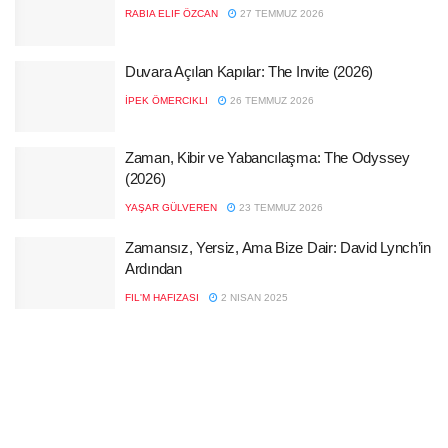
RABIA ELIF ÖZCAN
27 TEMMUZ 2026
Duvara Açılan Kapılar: The Invite (2026)
İPEK ÖMERCIKLI
26 TEMMUZ 2026
Zaman, Kibir ve Yabancılaşma: The Odyssey
(2026)
YAŞAR GÜLVEREN
23 TEMMUZ 2026
Zamansız, Yersiz, Ama Bize Dair: David Lynch’in
Ardından
FIL'M HAFIZASI
2 NISAN 2025