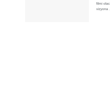
filmi ola
vizyona .