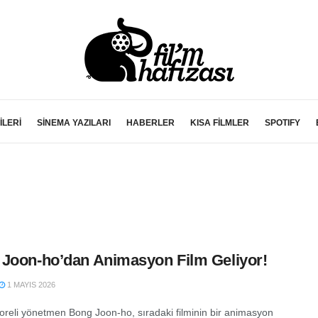
İLERİ
SİNEMA YAZILARI
HABERLER
KISA FİLMLER
SPOTIFY
Joon-ho’dan Animasyon Film Geliyor!
1 MAYIS 2026
reli yönetmen Bong Joon-ho, sıradaki filminin bir animasyon