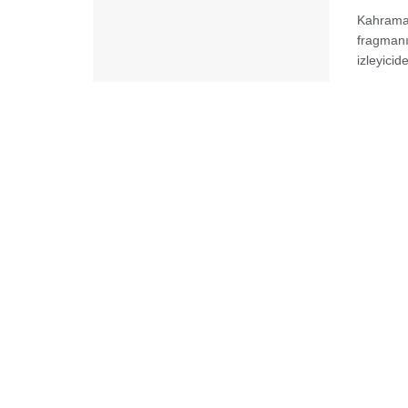
Kahraman
fragmanı
izleyicid