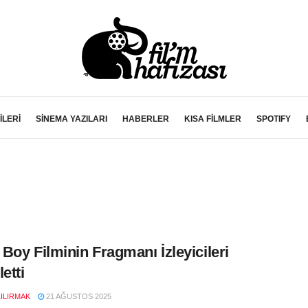
İLERİ
SİNEMA YAZILARI
HABERLER
KISA FİLMLER
SPOTIFY
Boy Filminin Fragmanı İzleyicileri
etti
ZILIRMAK
21 AĞUSTOS 2025