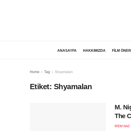
ANASAYFA
HAKKIMIZDA
FİLM ÖNER
Home
Tag
Shyamalan
Etiket:
Shyamalan
M. Ni
The C
İREM NAZ