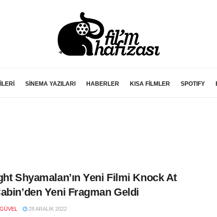
İLERİ
SİNEMA YAZILARI
HABERLER
KISA FİLMLER
SPOTIFY
ght Shyamalan’ın Yeni Filmi Knock At
abin’den Yeni Fragman Geldi
 GÜVEL
28 ARALIK 2022