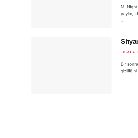
M. Night
paylaşıld
...
Shyam
FIL'M HAF
Bir sonr
gizliliğ
...