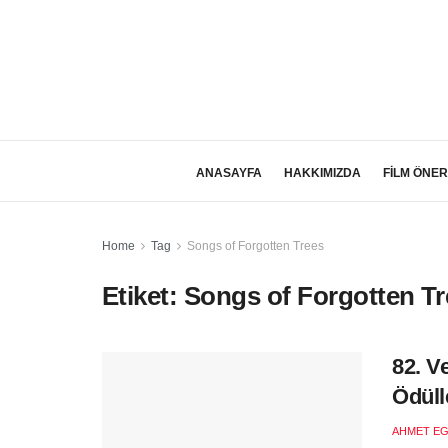
ANASAYFA
HAKKIMIZDA
FİLM ÖNER
Home
Tag
Songs of Forgotten Trees
Etiket:
Songs of Forgotten Tr
82. V
Ödüll
AHMET EG