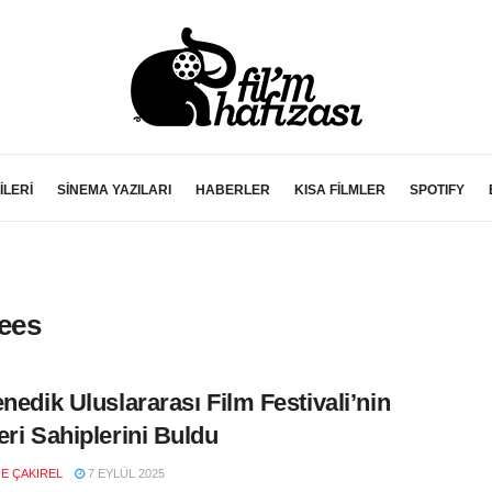
İLERİ
SİNEMA YAZILARI
HABERLER
KISA FİLMLER
SPOTIFY
ees
enedik Uluslararası Film Festivali’nin
eri Sahiplerini Buldu
E ÇAKIREL
7 EYLÜL 2025